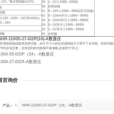
P（24）”表示馈电输出24V。
29
1～5V (-1999～9999)
30
内部保留
源
31
0～10V (-1999～9999)(不可切换)
范围
32
0～10mA开方 (-1999～9999)
DC100～240V（AC/50-60Hz）
33
4～20mA开方 (-1999～9999)
20～29V
34
0～5V开方 (-1999～9999)
35
1～5V开方 (-1999～9999)
省略
55
全切换
R-1100D-27-0/2/P(24)-A数显仪
时请根据接线图来选择功能，由于尺寸小的仪表接线端子少带不了全功能，有的功能
型号时必须完整，没有选到的功能项不能省略,必须用“X”补上。
100A-55-0/2/P（24）-A数显仪
100A-27-0/2/X-A数显仪
留言询价
产品：