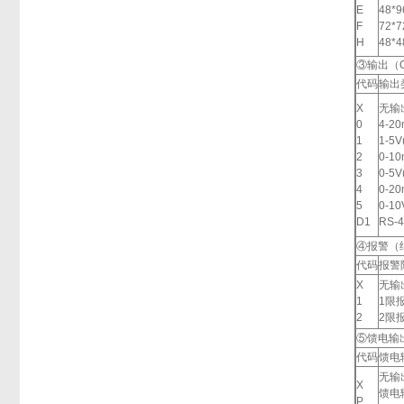
E
48*
F
72*
H
48*
③输出（
代码
输出
X
无输
0
4-20
1
1-5V
2
0-10
3
0-5V
4
0-20
5
0-10
D1
RS-
④报警（
代码
报警
X
无输
1
1限
2
2限
⑤馈电输
代码
馈电
无输
X
馈电
P