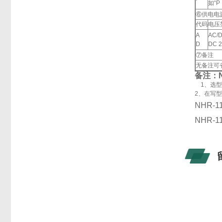
如“
⑥供电电
代码
电压
A
AC/
D
DC 
⑦备注
无备注可
备注：NH
1、选型
2、在写
NHR-1
NHR-1