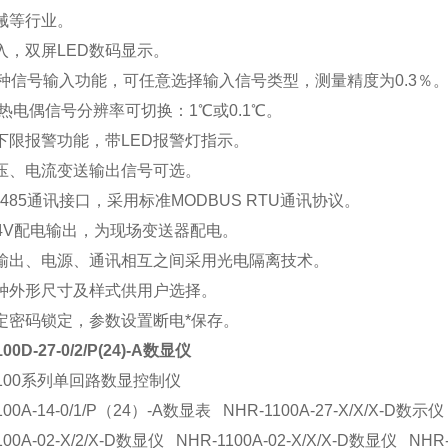
械等行业。
入，双屏LED数码显示。
3种信号输入功能，可任意选择输入信号类型，测量精度为0.3％
\热电偶信号分辨率可切换：1℃或0.1℃。
下限报警功能，带LED报警灯指示。
压、电流变送输出信号可选。
485通讯接口，采用标准MODBUS RTU通讯协议。
24V配电输出，为现场变送器配电。
输出、电源、通讯相互之间采用光电隔离技术。
种外形尺寸及样式供用户选择。
定密码锁定，参数设置断电*保存。
00D-27-0/2/P(24)-A数显仪
1100系列单回路数显控制仪
100A-14-0/1/P（24）-A数显表 NHR-1100A-27-X/X/X-D数示仪
100A-02-X/2/X-D数显仪 NHR-1100A-02-X/X/X-D数显仪 NHR-