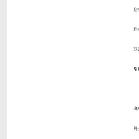
您
您
联
常
详
补