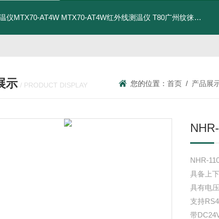
温仪MTX70-AT4W
MTX70-AT4W红外线测温仪
T80广州纹徕光柱测控仪WK-S803-82-23-2H/2L-P厂家
展示
您的位置：
首页
/
产品展
/ PRODUCT DISPLAY
NHR-
NHR-110
具备上下
具有电
支持RS
带DC2