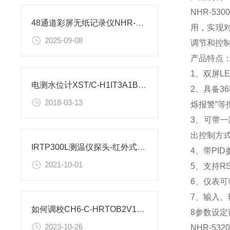
NHR-5
48通道彩屏无纸记录仪NHR-8748-X-X-A-D1选型表
用，实现
2025-09-08
调节和控
产品特点
1、双屏L
电测水位计XST/C-H1IT3A1B1技术参数
2、具备3
2018-03-13
烁报警”等
3、可带一
出控制方
IRTP300L测温仪探头-红外式KTE-IRTP-300L产品参数
4、带PI
2021-10-01
5、支持R
6、仪表可
7、输入
如何调校CH6-C-HRTOB2V1数字仪表？
8参数设
2023-10-26
NHR-5320