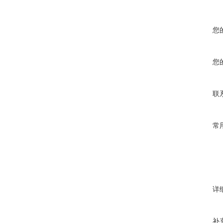
您
您
联
常
详
补