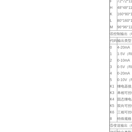
F
72*72
H
48*48
K
160*8
L
80*16
M
96*96
④控制输出（O
代码
输出类型
0
4-20mA
1
1-5V（R
2
0-10mA
3
0-5V（R
4
0-20mA
5
0-10V（
K1
继电器接
K3
单相可控
K4
固态继电
K5
双向可控
K6
三相可控
8
特殊规格
⑤变送输出（O