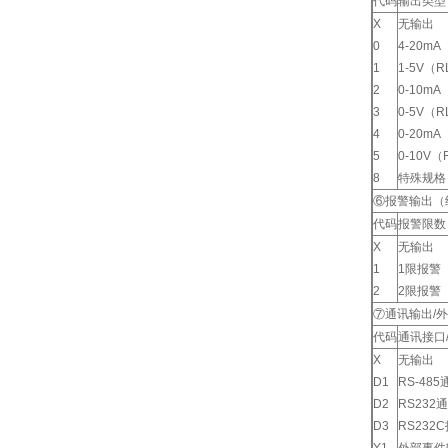
代码
输出类型
X
无输出
0
4-20mA
1
1-5V（R
2
0-10mA
3
0-5V（R
4
0-20mA
5
0-10V（
8
特殊规格
⑥报警输出（
代码
报警限数
X
无输出
1
1限报警
2
2限报警
⑦通讯输出/
代码
通讯接口
X
无输出
D1
RS-48
D2
RS232
D3
RS232