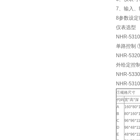
7、输入
8参数设
仪表选型
NHR-5310
单路控制 ①
NHR-5320
外给定控制①
NHR-5330
NHR-5310
①规格尺寸
代码
宽*高*深
A
160*80
B
80*160
C
96*96
D
96*48
E
48*96