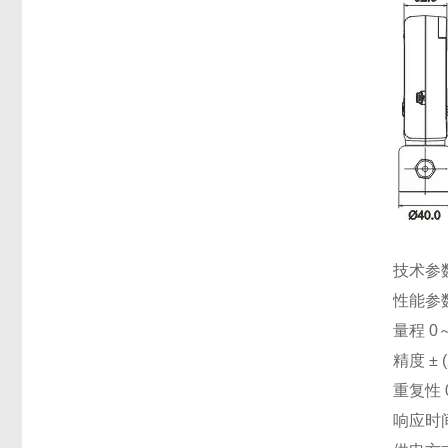
技术参
性能参数 
量程 0～
精度 ± (
重复性 0
响应时间 