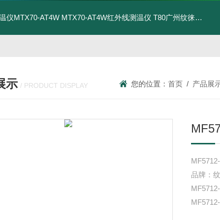
温仪MTX70-AT4W
MTX70-AT4W红外线测温仪
T80广州纹徕光柱测控仪WK-S803-82-23-2H/2L-P厂家
展示
您的位置：
首页
/
产品展
/ PRODUCT DISPLAY
MF5
MF571
品牌：
MF571
MF571