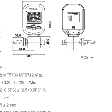
数：
MF5706 MF5712 单位
10,25 0～200 L/Min
2+0.5FS) ± (2.5+0.5FS) %
.5 %
≤ 2 sec