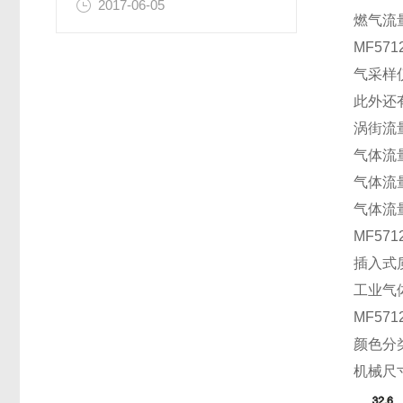
2017-06-05
燃气流
MF5
气采样
此外还
涡街流
气体流量
气体流量传
气体流量
MF571
插入式质
工业气体
MF5
颜色分类:
机械尺