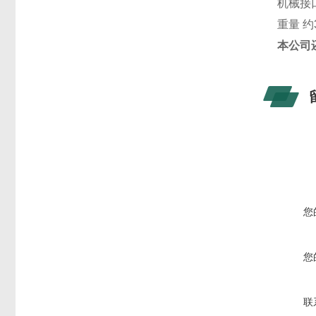
机械接口 
重量 约3
本公司
您
您
联