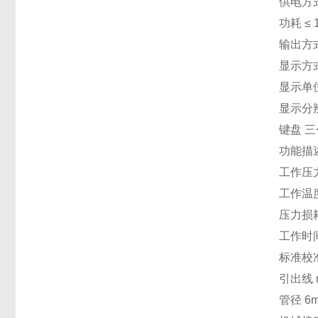
供电方
功耗 ≤ 
输出方式
显示方式
显示单位
显示分辨率
键盘 
功能描
工作压力 
工作温度 
压力损耗 
工作时间
标准校准
引出线 m
管径 6m