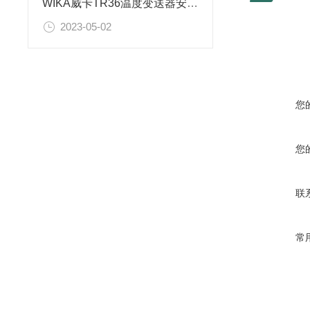
精
度
WIKA威卡TR36温度变送器安装及接线说明
重复性
2023-05-02
zui大工
力
工作温
您
湿
度
工作电
您
输
出
机械接
联
校准条
常