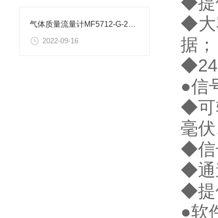
◆提
◆大
气体质量流量计MF5712-G-250-B-O如何通迅
据；
2022-09-16
◆2
●信
◆可
毫伏
◆信
◆通
◆提
●软