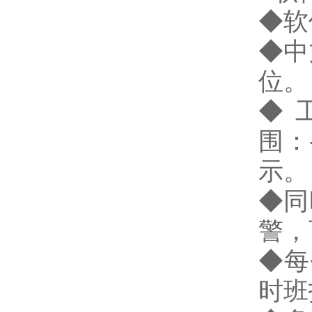
◆软
◆中
位。
◆
围：
示。
◆同
警，
◆每
时班