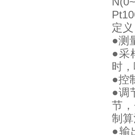
N(
Pt1
定义
●测
●采
时，
●控制
●调
节，
制算
●输