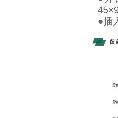
45×
●插
留
您
您