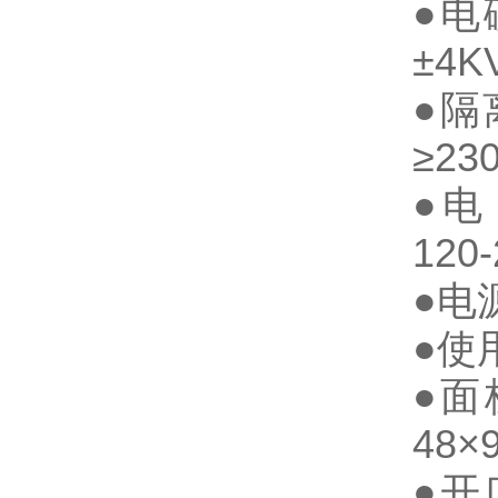
●电
±4K
●隔
≥2
●电 
120
●电
●使
●面
48×
●开