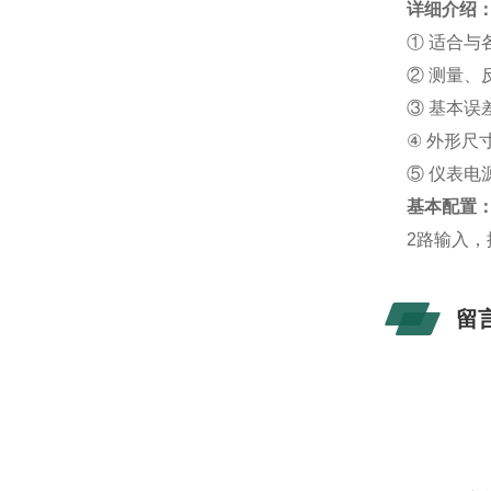
详细介绍
① 适合与
② 测量、
③ 基本误差
④ 外形尺寸
⑤ 仪表电源
基本配置
2路输入，
留