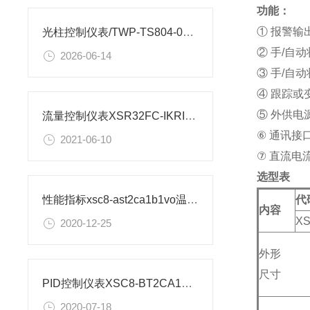
功能：
① 报警输出
光柱控制仪表/TWP-TS804-01-23-HL-P安装图纸
② 手/自
2026-06-14
③ 手/自
④ 跟踪或
⑤ 外供电源
流量控制仪表XSR32FC-IKRIA1B1B1M2V0安装尺寸
⑥ 通讯接口
2021-06-10
⑦ 直流电
选型表
代
性能指标xsc8-ast2ca1b1vo温度控制仪表
内容
XS
2020-12-25
外形
尺寸
PID控制仪表XSC8-BT2CA1B1A1V0如何设置
2020-07-18