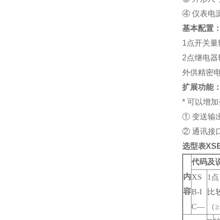
④ 仪表电源
基本配置
1点开关
2点继电
外供精密电源
扩展功能
* 可以
① 变送输
② 通讯接口
选型表
XS
代码及
内
XS
1
容
B-I
比
C—
（≥