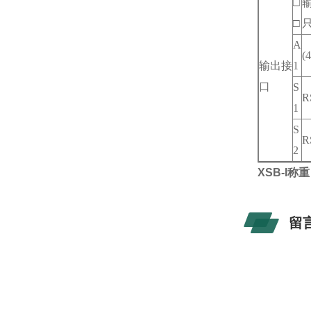
□
□
A
(
输出接
1
口
S
R
1
S
R
2
XSB-I称重
留