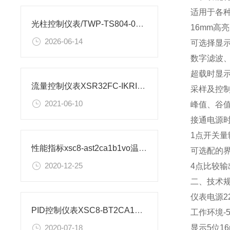
适用于各
光柱控制仪表/TWP-TS804-01-23-HL-P安装图纸
16mm高
2026-06-14
可选择显
数字滤波
超载时显
流量控制仪表XSR32FC-IKRIA1B1B1M2V0安装尺寸
采样及控
2021-06-10
峰值、谷
接通电源
1点开关
性能指标xsc8-ast2ca1b1vo温度控制仪表
可选配的界
2020-12-25
4点比较
二、技术
仪表电源22
PID控制仪表XSC8-BT2CA1B1A1V0如何设置
工作环境-5
显示5位1
2020-07-18