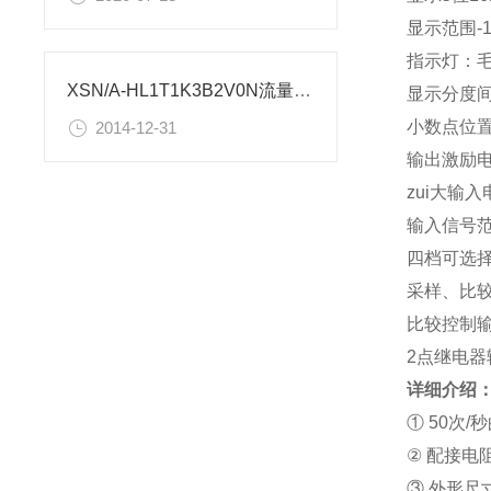
显示范围-1
指示灯：
XSN/A-HL1T1K3B2V0N流量控制仪表使用设置
显示分度间
小数点位
2014-12-31
输出激励电压
zui大输入
输入信号范围
四档可选择
采样、比较
比较控制
2点继电器
详细介绍
① 50次/
② 配接
③ 外形尺