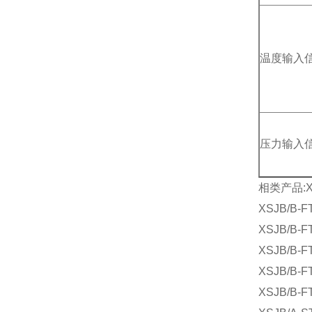
温度输入
压力输入
相类产品:XS
XSJB/B-
XSJB/B-
XSJB/B-
XSJB/B-
XSJB/B-