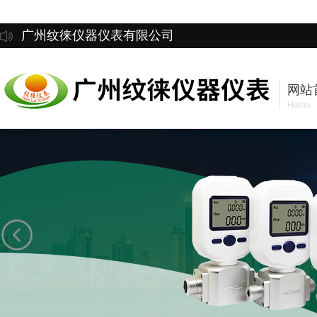
广州纹徕仪器仪表有限公司
网站
Home