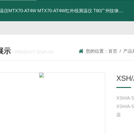
温仪MTX70-AT4W
MTX70-AT4W红外线测温仪
T80广州纹徕光柱测控仪WK-S803-82-23-2H/2L-P厂家
展示
您的位置：
首页
/
产品
/ PRODUCT DISPLAY
XSH/
XSH/A-
XSH/A-
器