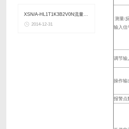
XSN/A-HL1T1K3B2V0N流量控制仪表使用设置
测量/
2014-12-31
输入信
调节输
操作输
报警点