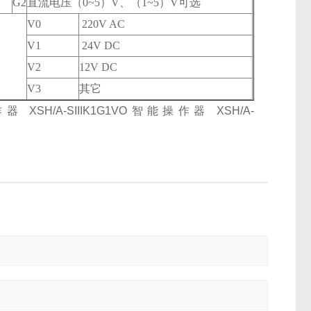
G2
直流电压（0~5）V、（1~5）V可选
V0
220V AC
V1
24V DC
V2
12V DC
V3
其它
能操作器 XSH/A-SIIIK1G1VO智能操作器 XSH/A-