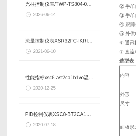
光柱控制仪表/TWP-TS804-01-23-HL-P安装图纸
② 手
2026-06-14
③ 手
④ 跟
⑤ 外供
流量控制仪表XSR32FC-IKRIA1B1B1M2V0安装尺寸
⑥ 通讯
2021-06-10
⑦ 直
选型表
内容
性能指标xsc8-ast2ca1b1vo温度控制仪表
2020-12-25
外形
尺寸
PID控制仪表XSC8-BT2CA1B1A1V0如何设置
2020-07-18
面板形