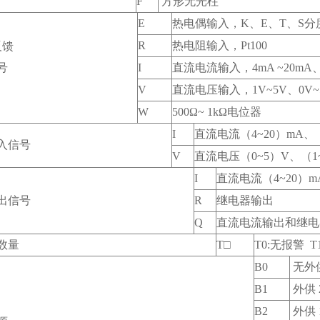
F
方形无光柱
E
热电偶输入，K、E、T、S分
R
热电阻输入，Pt100
反馈
号
I
直流电流输入，4mA ~20mA、0
V
直流电压输入，1V~5V、0V
W
500Ω~ 1kΩ电位器
I
直流电流（4~20）mA、（
入信号
V
直流电压（0~5）V、（1
I
直流电流（4~20）m
出信号
R
继电器输出
Q
直流电流输出和继电
数量
T□
T0:无报警 T
B0
无外
B1
外供 
B2
外供 