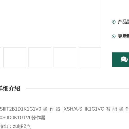
产品
更新
详细介绍
A-SIIIT2B1D1K1G1V0操作器,XSH/A-SIIIK1G1VO智
0B0S0D0K1G1V0操作器
输出：zui多2点