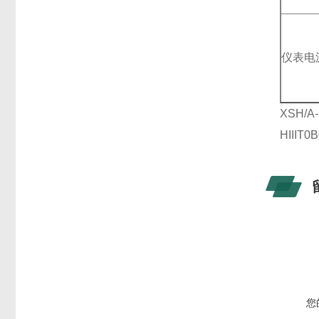
仪表电
XSH/
HIIIT
您