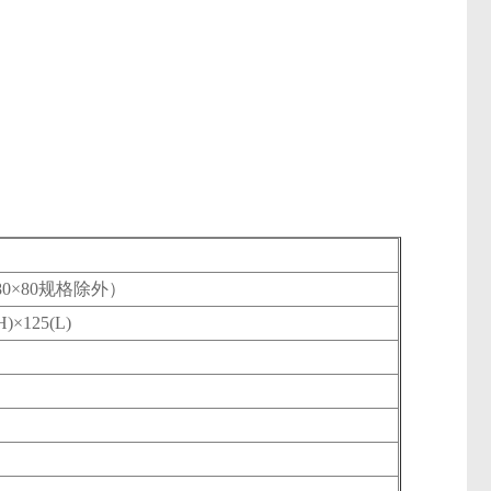
0×80规格除外）
H)×125(L)