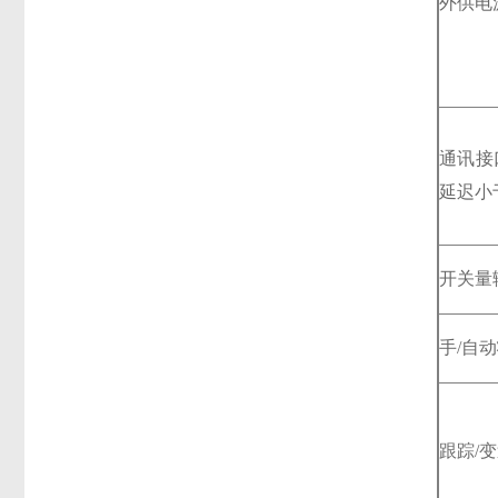
外供电
通讯接口
延迟小于
开关量
手/自
跟踪/