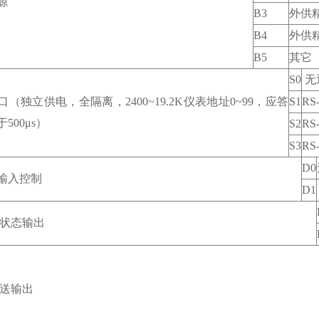
源
B3
外供
B4
外供
B5
其它
S0
无
（独立供电，全隔离，2400~19.2K仪表地址0~99，应答
S1
RS
500μs）
S2
RS
S3
RS
D0
输入控制
D1
动状态输出
变送输出