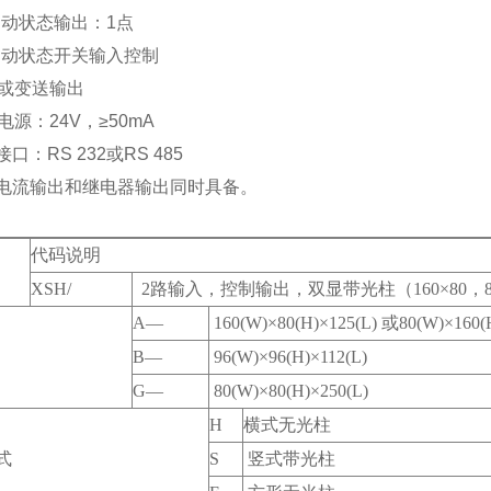
/自动状态输出：1点
/自动状态开关输入控制
踪或变送输出
电源：24V，≥50mA
接口：RS 232或RS 485
流电流输出和继电器输出同时具备。
代码说明
XSH/
2路输入，控制输出，双显带光柱（160×80，8
A—
160(W)×80(H)×125(L) 或80(W)×160(
B—
96(W)×96(H)×112(L)
G—
80(W)×80(H)×250(L)
H
横式无光柱
式
S
竖式带光柱