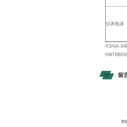
仪表电源
XSH/A-
HIIIT0B0
留
您