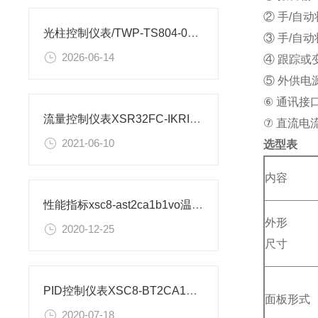
② 手/自
光柱控制仪表/TWP-TS804-01-23-HL-P安装图纸
③ 手/自
2026-06-14
④ 跟踪或
⑤ 外供电源
⑥ 通讯接口
流量控制仪表XSR32FC-IKRIA1B1B1M2V0安装尺寸
⑦ 直流电
2021-06-10
选型表
内容
性能指标xsc8-ast2ca1b1vo温度控制仪表
外形
2020-12-25
尺寸
PID控制仪表XSC8-BT2CA1B1A1V0如何设置
面板形式
2020-07-18