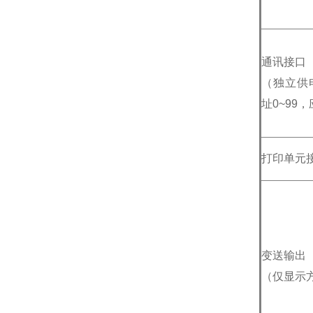
通讯接口
（独立供电
址0~99
打印单元
变送输出
（仅显示