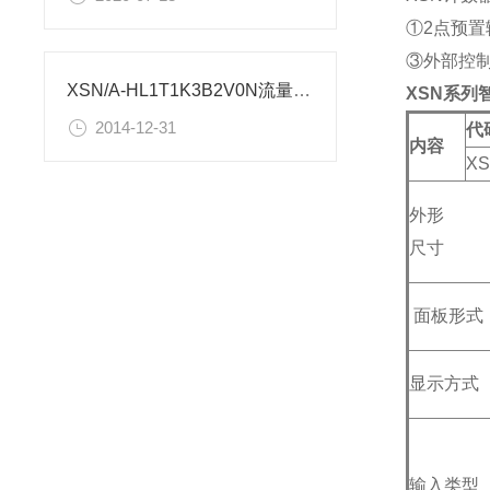
①2点预
③外部控制
XSN/A-HL1T1K3B2V0N流量控制仪表使用设置
XSN系列
2014-12-31
代
内容
XS
外形
尺寸
面板形式
显示方式
输入类型