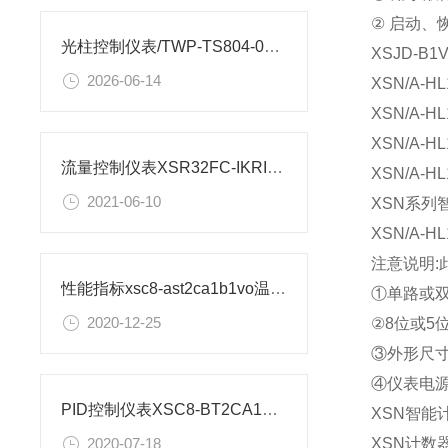
② 启动、
光柱控制仪表/TWP-TS804-01-23-HL-P安装图纸
XSJD-B
2026-06-14
XSN/A-
XSN/A-
XSN/A-
流量控制仪表XSR32FC-IKRIA1B1B1M2V0安装尺寸
XSN/A-H
2021-06-10
XSN系列智
XSN/A-
注意说明:
性能指标xsc8-ast2ca1b1vo温度控制仪表
①单路或双
2020-12-25
②8位或5位
③外形尺寸：
④仪表电源：
PID控制仪表XSC8-BT2CA1B1A1V0如何设置
XSN智能
XSN计数
2020-07-18