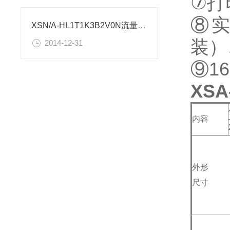
⑦打
⑧实
XSN/A-HL1T1K3B2V0N流量控制仪表使用设置
装）
2014-12-31
⑨1
XS
内容
外形
尺寸