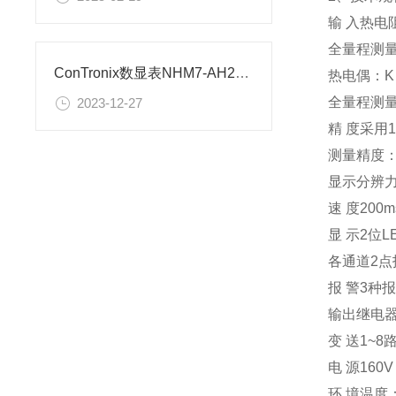
输 入热电阻
全量程测量
ConTronix数显表NHM7-AH2PTMT10A1B2M2V0转速测量仪参数
热电偶：K
全量程测量
2023-12-27
精 度采用1
测量精度：±
显示分辨力：
速 度200
显 示2位
各通道2
报 警3种
输出继电器
变 送1~8
电 源160V
环 境温度：