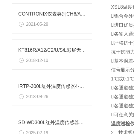
XSL8温
CONTRONIX仪表类别CH6/A、CH6/B、CH6/C
铝合金外
2021-05-28
进口优质
各输入
严格抗
KT816R/A12/C2/U/S/L彩屏无纸记录仪_安装尺寸
抗干扰能力达
2018-12-19
基本误差小
信号显示分
1℃或0.1
IRTP-300L红外温度传感器4-20mA
各通道独
2018-09-26
各通道
各通道
可任意
SD-WD300L红外温度传感器参数说明
温度巡检仪X
2、技术规
2025-02-19