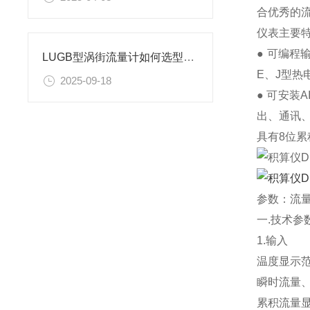
合优秀的
仪表主要
● 可编程
LUGB型涡街流量计如何选型?DZGB2310NT1-120Y-10涡街流量计举例说解
E、J型
2025-09-18
● 可安
出、通讯、
具有8位
参数：流量输
一.技术参
1.输入
温度显示范围
瞬时流量、
累积流量显