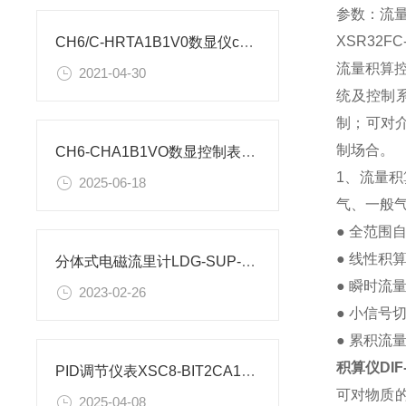
参数：流量输
XSR32F
CH6/C-HRTA1B1V0数显仪contronix厂家参数
流量积算
2021-04-30
统及控制
制；可对
制场合。
CH6-CHA1B1VO数显控制表主要特点
1、流量积
2025-06-18
气、一般
● 全范围
● 线性积
分体式电磁流里计LDG-SUP-DN50-BDCY,电压220V参数
● 瞬时流
2023-02-26
● 小信号
● 累积流
积算仪DIF-
PID调节仪表XSC8-BIT2CA1B1A1VO技术参数
可对物质
2025-04-08