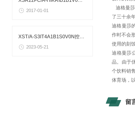
XSR22FC/A-HIKRIB1B1V0流量积算仪-参数
迪格曼莎
2017-01-01
了三十余
迪格曼莎的
作时不会
XST/A-S3IT4A1B1S0V0N控制器安装尺寸是多大？
使用的刻
2023-05-21
迪格曼莎
品。由于
个饮料销
体育场，
留