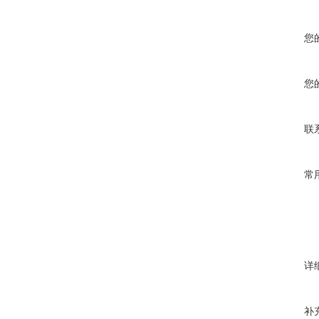
您
您
联
常
详
补