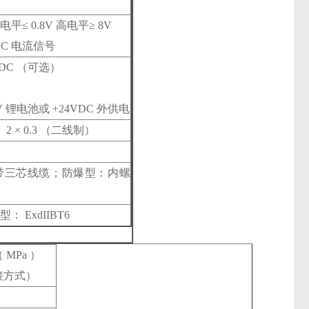
 0.8V 高电平≥ 8V
DC 电流信号
4VDC （可选）
 锂电池或 +24VDC 外供电
 2 × 0.3 （二线制）
带三芯线缆；防爆型：内螺
ExdIIBT6
MPa ）
接方式）