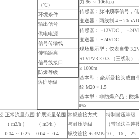
力 86 ～ 106Kpa
（℃）
传感器：脉冲频率信号，低电平≤
环境条件
变送器：两线制 4 ~ 20mA
输出信号
传感器： +12VDC 、 +2
供电电源
变送器： +24VDC
信号传输线
现场显示型：仪表自带 3.2V
传输距离
STVPV3 × 0.3 （三线制），
信号线接口
≤ 1000m
防爆等级
基本型：豪斯曼接头或自
防护等级
纹 M20 × 1.5
基本型：非防爆产品；防爆型： 
IP65
径
正常流量范围
扩展流量范围
常规连接方式
特制耐压等级（ 
 ）
（ m3/h ）
（ m3/h ）
与耐压等级
（带径法兰连
0.04 ～ 0.25
0.04 ～ 0.4
螺纹连接 /6.3MPa
10 、 16 、 25