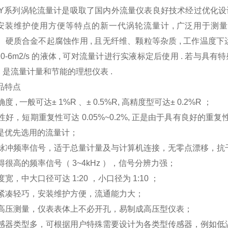
GY系列涡轮流量计是吸取了国内外流量仪表良好技术经过优化设
 安装维护使用方便等特点的新一代涡轮流量计 , 广泛用于测量封闭管道
3 、硬质合金不起腐蚀作用 , 且无纤维、颗粒等杂质 , 工作温度下运动粘
× 10-6m2/s 的液体 , 可对流量计进行实液标定后使用 . 若
, 是流量计量和节能的理想仪表 .
品特点
度 , 一般可达± 1%R 、± 0.5%R, 高精度型可达± 0.2%R ；
性好，短期重复性可达 0.05%~0.2%, 正是由于具有良好的
是优先选用的流量计；
脉冲频率信号，适于总量计量及与计算机连接，无零点漂移，抗
得很高的频率信号（ 3~4kHz ），信号分辨力强；
宽，中大口径可达 1:20 ，小口径为 1:10 ；
紧凑轻巧，安装维护方便，流通能力大；
高压测量，仪表表体上不必开孔，易制成高压型仪表；
感器类型多，可根据用户特殊需要设计为各类型传感器，例如低