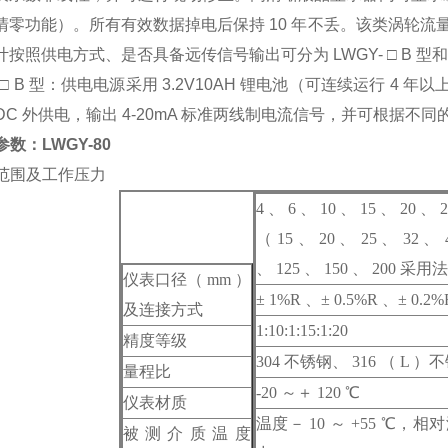
清零功能）。所有有效数据掉电后保持 10 年不丢。该类涡轮流量计
按照供电方式、是否具备远传信号输出可分为 LWGY- □ B 型和 LW
- □ B 型：供电电源采用 3.2V10AH 锂电池（可连续运行 4 年
VDC 外供电，输出 4-20mA 标准两线制电流信号，并可根据不同的
本参数：LWGY-80
量范围及工作压力
4 、 6 、 10 、 15 、 20 
（ 15 、 20 、 25 、 32 、 
、 125 、 150 、 200 采
仪表口径（ mm ）
± 1%R 、± 0.5%R 、± 0
及连接方式
1:10:1:15:1:20
精度等级
304 不锈钢、 316 （ L 
量程比
-20 ～＋ 120 ℃
仪表材质
温度－ 10 ～ +55 ℃，相
被测介质温度