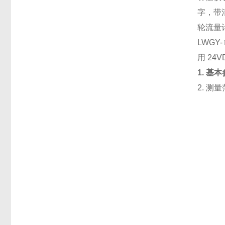
字，带
轮流量计
LWGY
用 24
1. 基
2. 测