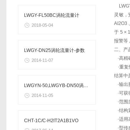
LW
灵敏 ,
LWGY-FL50BC涡轮流量计
AI2O
2018-05-04
于 5 
报警等 
二、产
LWGY-DN25涡轮流量计-参数
·高精确
2014-11-07
·重复
结算中
·输出
LWGYN-50,LWGYB-DN50涡轮流量计-技术参数
·可获
2014-11-05
·范围度
·结构
·适用
CHT-1C/C-H2IT2A1B1VO
·型传