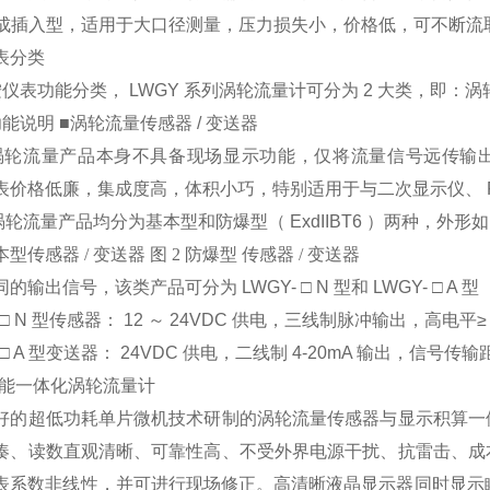
成插入型，适用于大口径测量，压力损失小，价格低，可不断流
表分类
按仪表功能分类， LWGY 系列涡轮流量计可分为 2 大类，即：涡
能说明 ■涡轮流量传感器 / 变送器
轮流量产品本身不具备现场显示功能，仅将流量信号远传输出。
表价格低廉，集成度高，体积小巧，特别适用于与二次显示仪、 PL
轮流量产品均分为基本型和防爆型（ ExdIIBT6 ）两种，外形
基本型传感器 / 变送器
图 2 防爆型 传感器 / 变送器
的输出信号，该类产品可分为 LWGY- □ N 型和 LWGY- □ A 型
- □ N 型传感器： 12 ～ 24VDC 供电，三线制脉冲输出，高电平≥ 
- □ A 型变送器： 24VDC 供电，二线制 4-20mA 输出，信号传输距
 智能一体化涡轮流量计
好的超低功耗单片微机技术研制的涡轮流量传感器与显示积算一
凑、读数直观清晰、可靠性高、不受外界电源干扰、抗雷击、成
表系数非线性，并可进行现场修正。高清晰液晶显示器同时显示瞬时