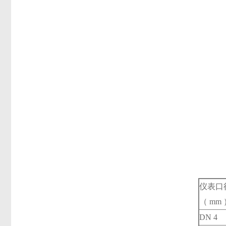
仪表口
（ mm
DN 4