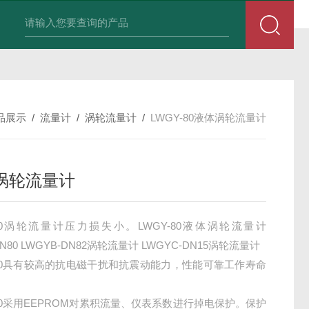
积算仪DIF-XSR32FC-IKRIADB1B
品展示
/
流量计
/
涡轮流量计
/
LWGY-80液体涡轮流量计
涡轮流量计
-80涡轮流量计压力损失小。LWGY-80液体涡轮流量计
DN80 LWGYB-DN82涡轮流量计 LWGYC-DN15涡轮流量计
-80具有较高的抗电磁干扰和抗震动能力，性能可靠工作寿命
-80采用EEPROM对累积流量、仪表系数进行掉电保护。保护