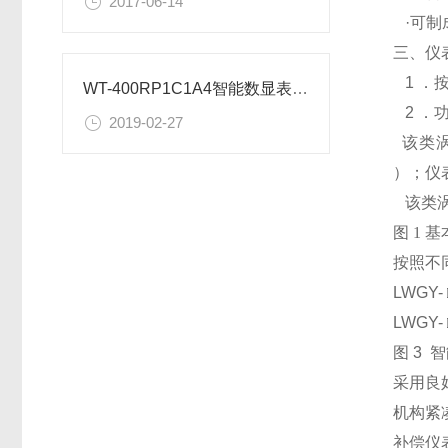
2017-06-14
·可制
三、仪
1 ．
WT-400RP1C1A4智能数显表选型表
2 ．功
2019-02-27
该类涡
）；仪
该类涡
图 1 
按照不同
LWGY
LWGY
图 3
采用良
机构紧
补偿仪