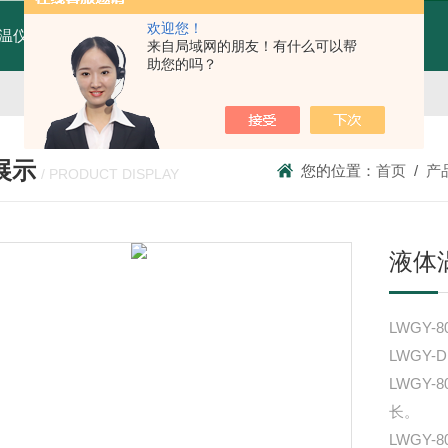
欢迎您！
温仪MTX70-AT4W
MTX70-AT4W红外线测温仪
T80广州纹徕光柱测控仪WK-S803-82-23-2H/2L-P厂家
来自局域网的朋友！有什么可以帮
助您的吗？
展示
您的位置：
首页
/
产
/ PRODUCT DISPLAY
液体
LWGY
LWGY-
LWGY
长。
LWGY