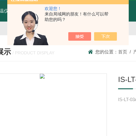
欢迎您！
温仪MTX70-AT4W
MTX70-AT4W红外线测温仪
T80广州纹徕光柱测控仪WK-S803-82-23-2H/2L-P厂家
来自局域网的朋友！有什么可以帮
助您的吗？
展示
您的位置：
首页
/
/ PRODUCT DISPLAY
IS-
IS-LT