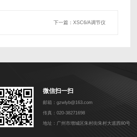
下一篇：
XSC6/A调节仪
微信扫一扫
邮箱：gzwlyb@163.com
传真：020-38271698
地址：广州市增城区朱村街朱村大道西80号