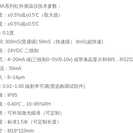
T-03A系列红外测温仪技术参数：
：±0.5%或±0.5℃（取大值）
：±0.5%或±0.5℃
0.1度
: 300mS(普通级) 50mS（快速级） 8mS(超快速)
：24VDC 二线制
：4~20mA 或(三线制0~5V/0-10v) 或带液晶显示和485，R
电流：50mA
：8~14μm
0.01~1.00 辐射率可调(需选购调试软件)
：IP65
：0-60℃，10~95%RH
准：可外加激光瞄准（可定制）
度：标准1.5米（可定制长度）
：M18*110mm