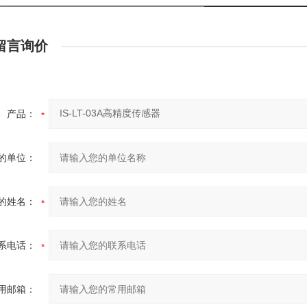
量程输出
距离系数
采样速度
0~200℃,4~20mA
20:1
30ms
0~300℃,4-20mA
20:1
30mS
留言询价
AW
0~500℃,4-20mA
20:1
30mS
AG
0~500℃,4-20mA
30:1
30mS
AK
0~500℃,4-20mA
20:1
50mS
AC
0~500℃,4-20mA
20:1
8mS
产品：
0~500℃,0~5V/ 0-10V
20:1
30mS
的单位：
的姓名：
系电话：
用邮箱：