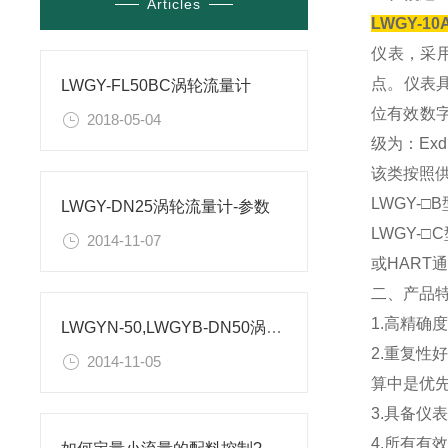
Articles
LWGY-10
仪表，采
点。仪表
LWGY-FL50BC涡轮流量计
位有效数
2018-05-04
级为：ExdI
该类按照供
LWGY-
LWGY-DN25涡轮流量计-参数
LWGY-
2014-11-07
或HART
二、产品
1.高精确度
LWGYN-50,LWGYB-DN50涡轮流量计-技术参数
2.重复性
2014-11-05
算中是优
3.具备
4.所有有