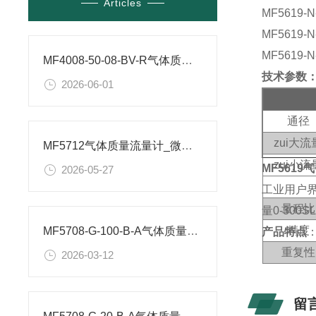
Articles
MF5619-
MF5619-
MF5619-
MF4008-50-08-BV-R气体质量流量计参数
技术参数
2026-06-01
通
径
zui大流
MF5712气体质量流量计_微型气体流量传感器-广州纹徕参数
zui小流
MF5619
2026-05-27
工业用户
量程比
量
0-300S
精
度
MF5708-G-100-B-A气体质量流量计RS485_通讯接口
产品特点
重复性
2026-03-12
zui大工
力
留