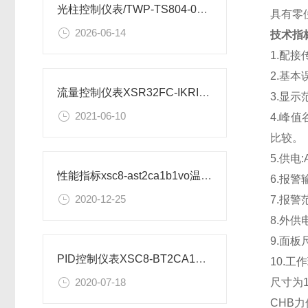
光柱控制仪表/TWP-TS804-01-23-HL-P安装图纸
具有零
2026-06-14
技术指
1.配
2.基本
流量控制仪表XSR32FC-IKRIA1B1B1M2V0安装尺寸
3.显示范
2021-06-10
4.峰
比较。
5.供电:
性能指标xsc8-ast2ca1b1vo温度控制仪表
6.报警
2020-12-25
7.报警
8.外供
9.面板尺
PID控制仪表XSC8-BT2CA1B1A1V0如何设置
10.工作
尺寸为1
2020-07-18
CHB