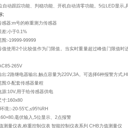
位自动跟踪功能、判稳功能、开机自动清零功能。5位LED显示
标;
接传感器:m号的称重测力传感器
误差:小于0.1%
围:-19999-99999
值谷值使用2个比较值作为门限值。当实时重量超过峰值门限值时
AC85-265V
输出:2路继电器输出,触点容量为220V,3A。可选择6种报警方式,HH、
范围:0-配套传感器量程
电源:10V,用于给传感器供电
寸:160x80
环境::-20-55℃,≤95%RH
60×80,毫伏输入,5位显示、2点报警
力值测量仪表,称重控制仪表 智能控制仪表系列 CHB力值测量仪