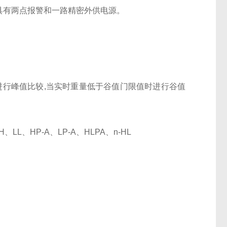
,具有两点报警和一路精密外供电源。
进行峰值比较,当实时重量低于谷值门限值时进行谷值
LL、HP-A、LP-A、HLPA、n-HL