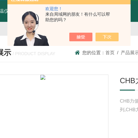
欢迎您！
温仪MTX70-AT4W
MTX70-AT4W红外线测温仪
T80广州纹徕光柱测控仪WK-S803-82-23-2H/2L-P厂家
来自局域网的朋友！有什么可以帮
助您的吗？
展示
您的位置：
首页
/
产品展
/ PRODUCT DISPLAY
CH
CHB力
列,CH