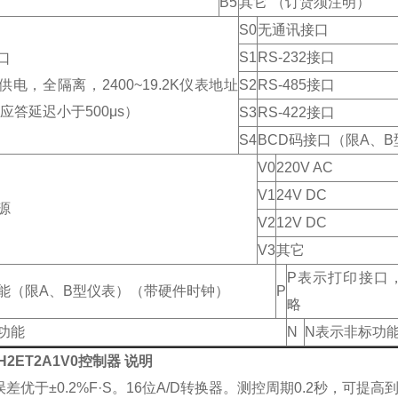
B5
其它 （订货须注明）
S0
无通讯接口
S1
RS-232接口
口
供电，全隔离，2400~19.2K仪表地址
S2
RS-485接口
，应答延迟小于500μs）
S3
RS-422接口
S4
BCD码接口（限A、
V0
220V AC
V1
24V DC
源
V2
12V DC
V3
其它
P表示打印接口
能（限A、B型仪表）（带硬件时钟）
P
略
功能
N
N表示非标功
AH2ET2A1V0控制器
说明
差优于±0.2%F·S。16位A/D转换器。测控周期0.2秒，可提高