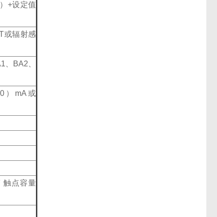
）+设定值
、T或辐射感
A1、BA2、
10）mA或
警 触点容量