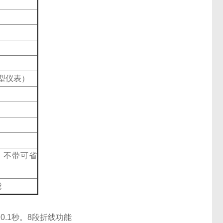
B型仪表）
，不带可省
能
到0.1秒。8段折线功能