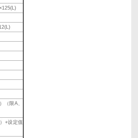
×125(L)
12(L)
）（限A、
）+设定值