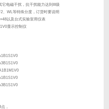
它电磁干扰，抗干扰能力达到III级
2、WL等特殊分度，订货时要说明
，48×48以及台式实验室用仪表
1B1V0显示控制仪
A1B1S1V0
A3B1S1V0
A1B1M1V0
A1B1S1V0
A3B1S1V0
加3点，