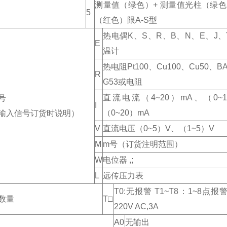
测量值（绿色）+ 测量值光柱（绿色
5
（红色）限A-S型
热电偶K、S、R、B、N、E、J
E
温计
热电阻Pt100、Cu100、Cu50、B
R
G53或电阻
直流电流（4~20）mA、（0~
号
I
（0~20）mA
输入信号订货时说明）
V
直流电压（0~5）V、（1~5）V
M
m号（订货注明范围）
W
电位器 ,;
L
远传压力表
T0:无报警 T1~T8：1~8点报
数量
T□
220V AC,3A
A0
无输出