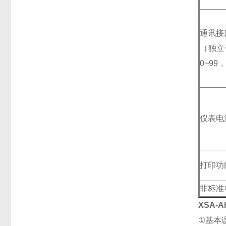
通讯接
（独立
0~99
仪表电
打印功
非标准
XSA-
①
基本误