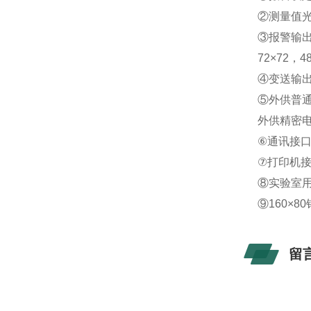
②测量值
③报警输出：
72×72，
④变送输
⑤外供普通
外供精密电
⑥通讯接口：
⑦打印机
⑧实验室用
⑨160×8
留