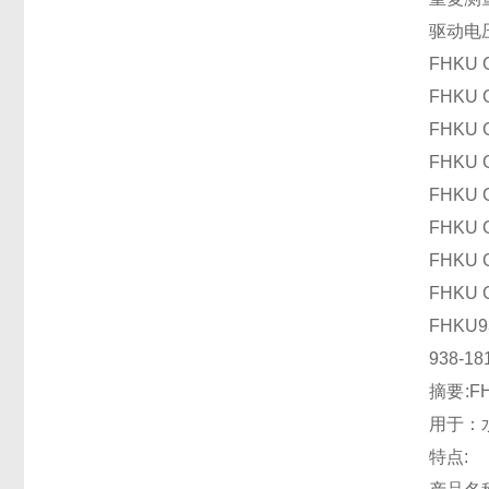
驱动电压
FHKU G
FHKU G
FHKU G
FHKU G
FHKU G
FHKU G
FHKU G
FHKU G
FHKU
938-
摘要:
用于：
特点: