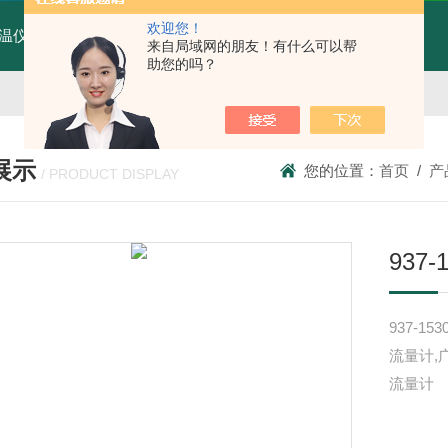
欢迎您！
温仪MTX70-AT4W
MTX70-AT4W红外线测温仪
T80广州纹徕光柱测控仪WK-S803-82-23-2H/2L-P厂家
来自局域网的朋友！有什么可以帮
助您的吗？
展示
您的位置：
首页
/
产
/ PRODUCT DISPLAY
937
937-1
流量计,
流量计