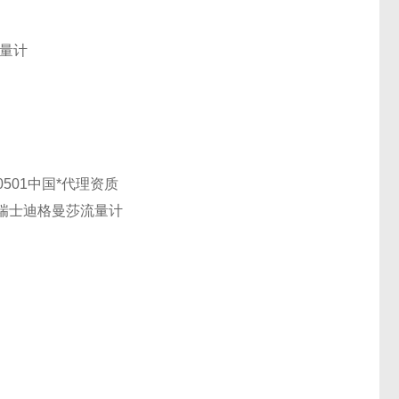
流量计
-0501中国*代理资质
 瑞士迪格曼莎流量计