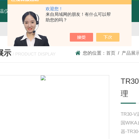
欢迎您！
温仪MTX70-AT4W
MTX70-AT4W红外线测温仪
T80广州纹徕光柱测控仪WK-S803-82-23-2H/2L-P厂家
来自局域网的朋友！有什么可以帮
助您的吗？
展示
您的位置：
首页
/
产品展
/ PRODUCT DISPLAY
TR
理
TR30
国WIKA
器-TR3