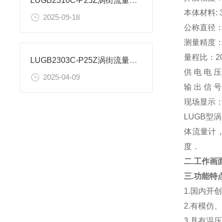
LUGB2310C-P25Z涡街流量计抗模式操作
本体材料:
2025-09-18
公称直径：
测量精度：
量程比：20
LUGB2303C-P25Z涡街流量计技术参数
供 电 电 
2025-04-09
输 出 信
现场显示
LUGB
型涡
体流量计
度．
二.工作画
三
.
功能特
1.
国内开
2.
有模仿、
3.
具有温压