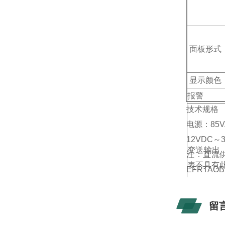
面板形式
显示颜色
报警
技术规格
电源：85V
12VDC～
变送输出
注：直流供
表不具有
EFRTAOB
留
外供变送