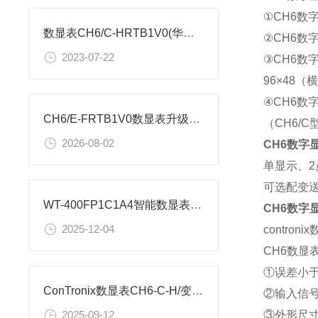
①CH6数
数显表CH6/C-HRTB1V0(华文天辰)参数图
②CH6
2023-07-22
③CH6数字
96×48（横
④CH6数
CH6/E-FRTB1V0数显表升级版XSW-ET2B1V0显示控制器参数解析
（CH6/
2026-08-02
CH6
数字
单显示、2
可选配变
WT-400FP1C1A4智能数显表选型表
CH6
数字
2025-12-04
contron
CH6数显
①误差小于
ConTronix数显表CH6-C-H/变送A0/万能输入/AC220V参数
②输入信
③外形尺寸：
2025-09-12