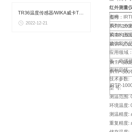
红外测量
TR36温度传感器/WIKA威卡TR30-W温度变送器接线简图说明
名称：IR
型号
2022-12-21
系列红外
IRTP-100
紧凑的测
IRTP-150
建议新产
IRTP-200
应用领域：
备：电缆
IRTP-500
家标定线
IRTP-500
技术参数:
IRTP-100
型 号:
测温范围: 0
环境温度: 0
测温精度: 
重复精度: 
储存温度: -