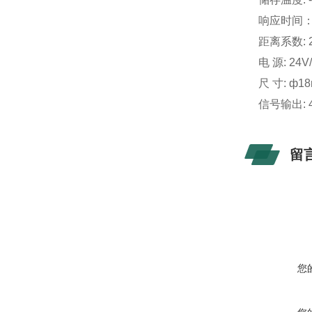
响应时间：
距离系数: 2
电 源: 24V
尺 寸: ф18
信号输出: 4
留
您