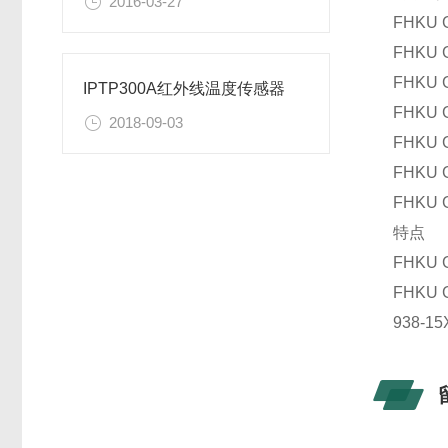
2016-03-27
FHKU G
FHKU G
FHKU G
IPTP300A红外线温度传感器
FHKU G
2018-09-03
FHKU G
FHKU G
FHKU G
特点
FHKU 
FHKU
938-