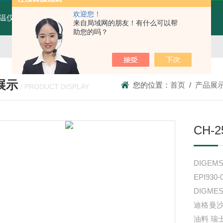
欢迎您！
温仪MTX70-AT4W
MTX70-AT4W红外线测温仪
T80广州纹徕光柱测控仪WK-S803-82-23-2H/2L-P厂家
来自局域网的朋友！有什么可以帮
助您的吗？
展示
您的位置：
首页
/
产品展
/ PRODUCT DISPLAY
CH-2
DIGEMS
EPI9
DIGME
迪格曼沙
油料 瑞