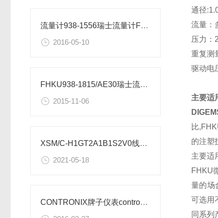
通径:1.
流量：多
流量计938-1556瑞士流量计FHKU系列微小流量计参数
压力：2
2016-05-10
重复测量
驱动电压
FHKU938-1815/AE30瑞士流量计
主要适
2015-11-06
DIGEM
比,FH
的注塑
XSM/C-H1GT2A1B1S2V0线速测量方法
主要适
2021-05-18
FHK
量的场
可选用
CONTRONIX牌子仪表contronix说明书
同系列