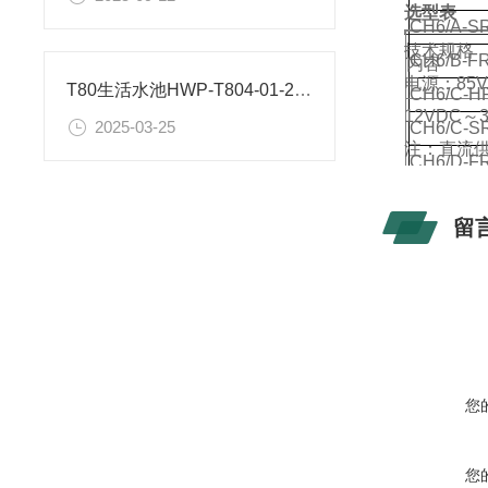
选型表
CH6/A-S
技术规格
CH6/B-F
内容
电源：85V
T80生活水池HWP-T804-01-23-HL-P液位数显表出现AL解决方法
CH6/C-H
12VDC～
2025-03-25
CH6/C-S
注：直流供
CH6/D-F
CH6/E-F
外形尺寸
留
面板形式
您
显示颜色
您
报警