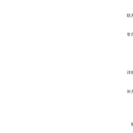
联
变送输出
常
不具有此
外供变送
的请在订
详
补
电源