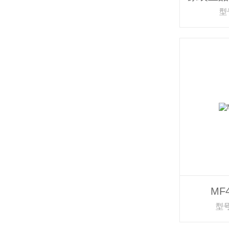
型
MF4
型